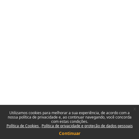
x
Utilizamos cookies para melhorar a sua experiência, de acordo com a
nossa política de privacidade e, ao continuar navegando, você concorda
com estas condições.
Política de Cookies
Política de privacidade e proteção de dados pessoais
Continuar