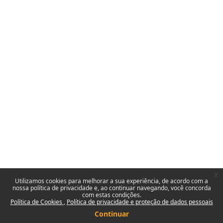
x
Utilizamos cookies para melhorar a sua experiência, de acordo com a
nossa política de privacidade e, ao continuar navegando, você concorda
com estas condições.
Política de Cookies
Política de privacidade e proteção de dados pessoais
Continuar