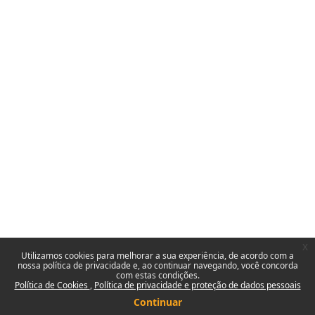
x
Utilizamos cookies para melhorar a sua experiência, de acordo com a
nossa política de privacidade e, ao continuar navegando, você concorda
com estas condições.
Política de Cookies
Política de privacidade e proteção de dados pessoais
Continuar