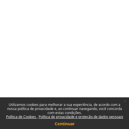
x
Utilizamos cookies para melhorar a sua experiência, de acordo com a
nossa política de privacidade e, ao continuar navegando, você concorda
com estas condições.
Política de Cookies
Política de privacidade e proteção de dados pessoais
Continuar