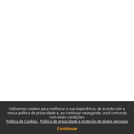
x
Utilizamos cookies para melhorar a sua experiência, de acordo com a
nossa política de privacidade e, ao continuar navegando, você concorda
com estas condições.
Política de Cookies
Política de privacidade e proteção de dados pessoais
Continuar