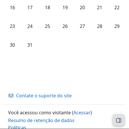
Sem eventos, domingo, 16 agosto
Sem eventos, segunda-feira, 17 agosto
Sem eventos, terça-feira, 18 agosto
Sem eventos, quarta-feira, 19 
Sem eventos, quinta-fei
Sem eventos, se
Sem eve
16
17
18
19
20
21
22
Sem eventos, domingo, 23 agosto
Sem eventos, segunda-feira, 24 agosto
Sem eventos, terça-feira, 25 agosto
Sem eventos, quarta-feira, 26 
Sem eventos, quinta-fei
Sem eventos, se
Sem eve
23
24
25
26
27
28
29
Sem eventos, domingo, 30 agosto
Sem eventos, segunda-feira, 31 agosto
30
31
Contate o suporte do site
Você acessou como visitante (
Acessar
)
Resumo de retenção de dados
Abri
Políticas