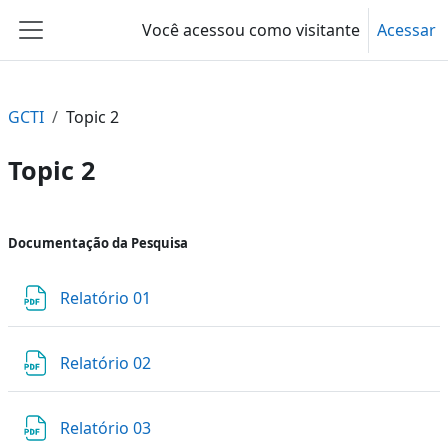
Ir para o conteúdo principal
Você acessou como visitante
Acessar
Painel lateral
GCTI
Topic 2
Topic 2
Contorno da seção
Documentação da Pesquisa
Arquivo
Relatório 01
Arquivo
Relatório 02
Arquivo
Relatório 03