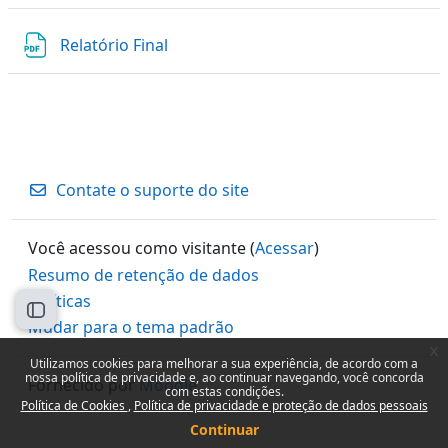
Arquivo
Relatório Final
Contate o suporte do site
Você acessou como visitante (
Acessar
)
Resumo de retenção de dados
Políticas
Abrir índice do curso
Mudar para o tema padrão
x
Utilizamos cookies para melhorar a sua experiência, de acordo com a
nossa política de privacidade e, ao continuar navegando, você concorda
Fornecido por
Moodle
com estas condições.
Política de Cookies
Política de privacidade e proteção de dados pessoais
Continuar