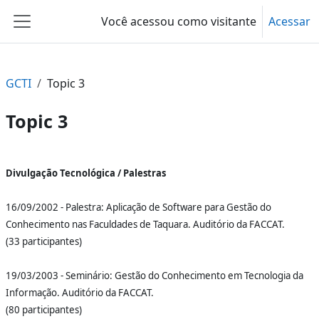
Ir para o conteúdo principal
Você acessou como visitante
Acessar
Painel lateral
GCTI
Topic 3
Topic 3
Contorno da seção
Divulgação Tecnológica / Palestras
1
6/09/2002 - Palestra: Aplicação de Software para Gestão do
Conhecimento nas Faculdades de Taquara. Auditório da FACCAT.
(33 participantes)
19/03/2003 - Seminário: Gestão do Conhecimento em Tecnologia da
Informação. Auditório da FACCAT.
(80 participantes)