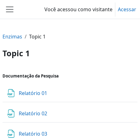
Ir para o conteúdo principal
Você acessou como visitante
Acessar
Painel lateral
Enzimas
Topic 1
Topic 1
Contorno da seção
Documentação da Pesquisa
Arquivo
Relatório 01
Arquivo
Relatório 02
Arquivo
Relatório 03