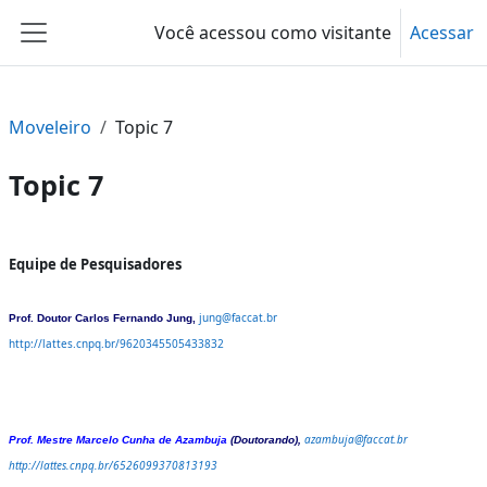
Ir para o conteúdo principal
Você acessou como visitante
Acessar
Painel lateral
Moveleiro
Topic 7
Topic 7
Contorno da seção
Equipe de Pesquisadores
jung@faccat.br
Prof. Doutor Carlos Fernando Jung,
http://lattes.cnpq.br/9620345505433832
azambuja@faccat.br
Prof. Mestre Marcelo Cunha de Azambuja
(Doutorando),
http://lattes.cnpq.br/6526099370813193