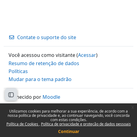
Contate o suporte do site
Você acessou como visitante (
Acessar
)
Resumo de retenção de dados
Políticas
Mudar para o tema padrão
Abrir índice do curso
Fornecido por
Moodle
x
Utilizamos cookies para melhorar a sua experiência, de acordo com a
nossa política de privacidade e, ao continuar navegando, você concorda
com estas condições.
Política de Cookies
Política de privacidade e proteção de dados pessoais
Continuar