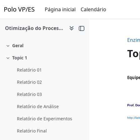
Ir para o conteúdo principal
Polo VP/ES
Página inicial
Calendário
Otimização do Processo de Produção de Enzimas
Enzi
Geral
Contrair
To
Topic 1
Contrair
Relatório 01
Co
Equipe
Relatório 02
Relatório 03
Prof. Do
Relatório de Análise
Relatório de Experimentos
http://l
Relatório Final