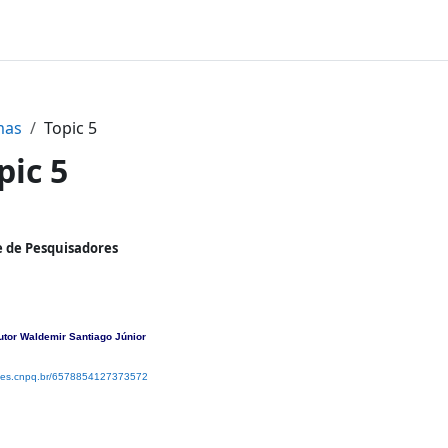
mas
Topic 5
pic 5
ntorno da seção
 de Pesquisadores
utor Waldemir Santiago Júnior
attes.cnpq.br/6578854127373572