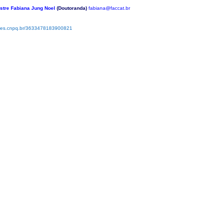
estre Fabiana Jung Noel
(Doutoranda)
fabiana@faccat.br
attes.cnpq.br/3633478183900821