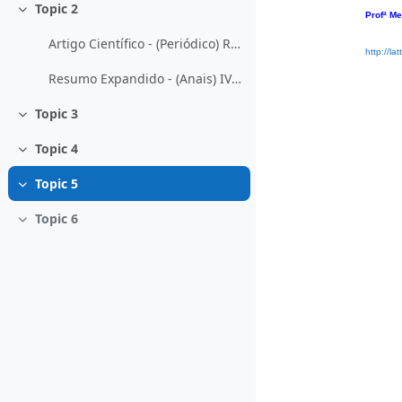
Topic 2
Contrair
Profª M
Artigo Científico - (Periódico) Revista Tchê Química / ISSN
http://l
Resumo Expandido - (Anais) IV Mostra de Iniciação Científica FACCAT
Topic 3
Contrair
Topic 4
Contrair
Topic 5
Contrair
Topic 6
Contrair