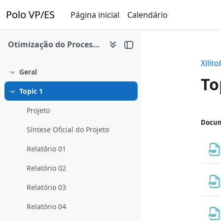
Ir para o conteúdo principal
Polo VP/ES
Página inicial
Calendário
Otimização do Processo de Produção do Xilitol
Xilitol
Geral
Contrair
To
Topic 1
Contrair
Projeto
Co
Docum
Síntese Oficial do Projeto
Relatório 01
Relatório 02
Relatório 03
Relatório 04