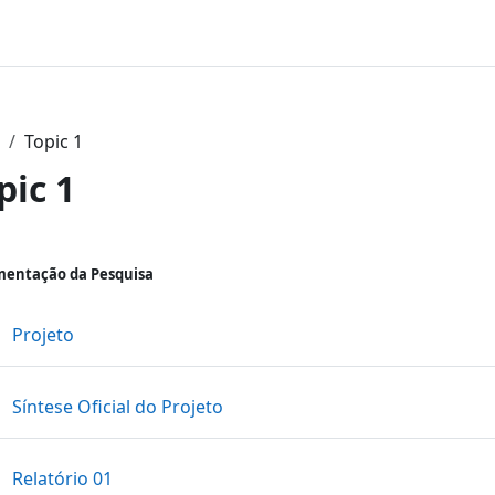
Topic 1
pic 1
ntorno da seção
entação da Pesquisa
Arquivo
Projeto
Arquivo
Síntese Oficial do Projeto
Arquivo
Relatório 01