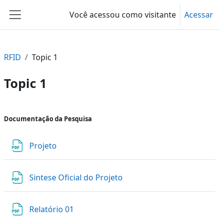
Ir para o conteúdo principal
Você acessou como visitante
Acessar
Painel lateral
RFID
Topic 1
Topic 1
Contorno da seção
Documentação da Pesquisa
Arquivo
Projeto
Arquivo
Sintese Oficial do Projeto
Arquivo
Relatório 01