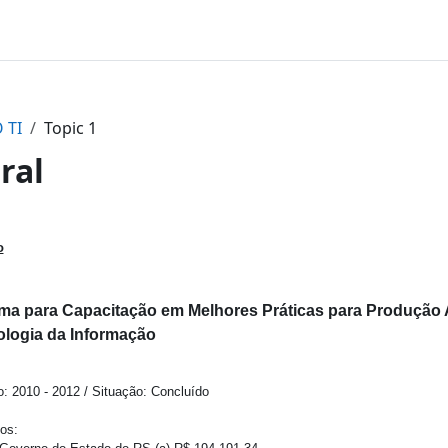
 TI
Topic 1
ral
ntorno da seção
o
ma para Capacitação em Melhores Práticas para Produção A
logia da Informação
o: 2010 - 2012 / Situação: Concluído
os: