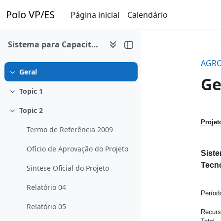
Ir para o conteúdo principal
Polo VP/ES
Página inicial
Calendário
Sistema para Capacitação em Agroindústria
AGRO
Geral
Contrair
Ge
Topic 1
Contrair
Topic 2
Co
Contrair
Projet
Termo de Referência 2009
Ofício de Aprovação do Projeto
Siste
Tecno
Síntese Oficial do Projeto
Relatório 04
Períod
Relatório 05
Recurs