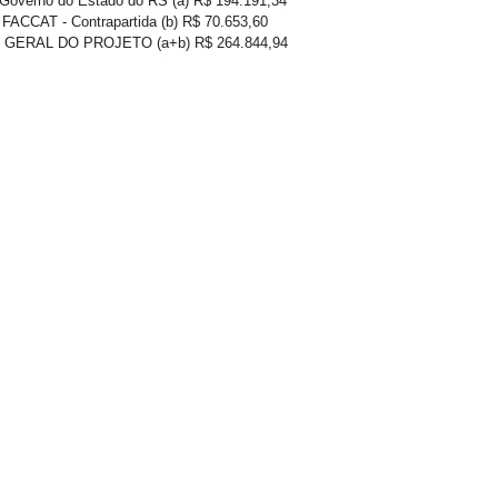
- Governo do Estado do RS (a) R$ 194.191,34
– FACCAT - Contrapartida (b) R$ 70.653,60
 GERAL DO PROJETO (a+b) R$ 264.844,94