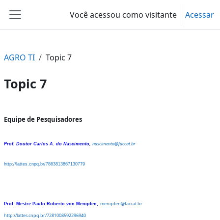
Ir para o conteúdo principal
Você acessou como visitante
Acessar
Painel lateral
AGRO TI
Topic 7
Topic 7
Contorno da seção
Equipe de Pesquisadores
nascimento@faccat.br
Prof. Doutor Carlos A. do Nascimento
,
http://lattes.cnpq.br/7863813867130779
mengden@faccat.br
Prof. Mestre Paulo Roberto von Mengden,
http://lattes.cnpq.br/7281008592296940