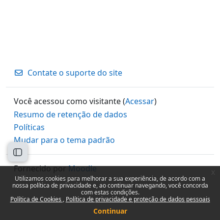
Contate o suporte do site
Você acessou como visitante (
Acessar
)
Resumo de retenção de dados
Políticas
Mudar para o tema padrão
Abrir índice do curso
Fornecido por
Moodle
x
Utilizamos cookies para melhorar a sua experiência, de acordo com a
nossa política de privacidade e, ao continuar navegando, você concorda
com estas condições.
Política de Cookies
Política de privacidade e proteção de dados pessoais
Continuar