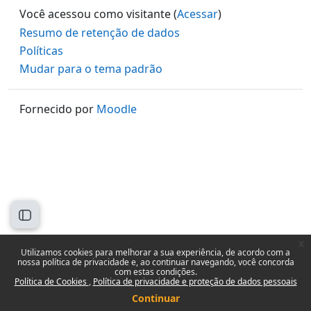
Você acessou como visitante (
Acessar
)
Resumo de retenção de dados
Políticas
Mudar para o tema padrão
Fornecido por
Moodle
Abrir índice do curso
x
Utilizamos cookies para melhorar a sua experiência, de acordo com a
nossa política de privacidade e, ao continuar navegando, você concorda
com estas condições.
Política de Cookies
Política de privacidade e proteção de dados pessoais
Continuar