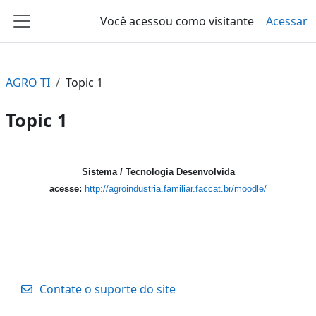
Ir para o conteúdo principal
Você acessou como visitante
Acessar
Painel lateral
AGRO TI
Topic 1
Topic 1
Contorno da seção
Sistema / Tecnologia Desenvolvida
acesse:
http://agroindustria.familiar.faccat.br/moodle/
Contate o suporte do site