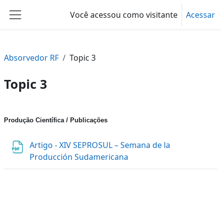
Ir para o conteúdo principal
Você acessou como visitante
Acessar
Painel lateral
Absorvedor RF
Topic 3
Topic 3
Contorno da seção
Produção Científica / Publicações
Artigo - XIV SEPROSUL – Semana de la
Arquivo
Producción Sudamericana