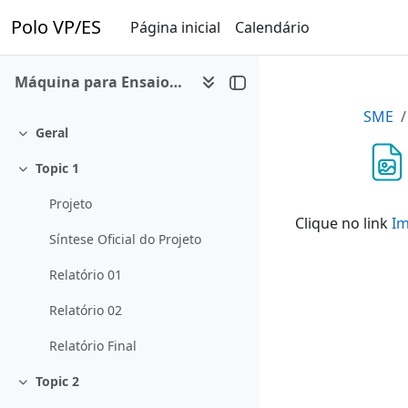
Ir para o conteúdo principal
Polo VP/ES
Página inicial
Calendário
Máquina para Ensaios de Calçados
SME
Geral
Contrair
Topic 1
Contrair
Projeto
Clique no link
Im
Síntese Oficial do Projeto
Relatório 01
Relatório 02
Relatório Final
Topic 2
Contrair