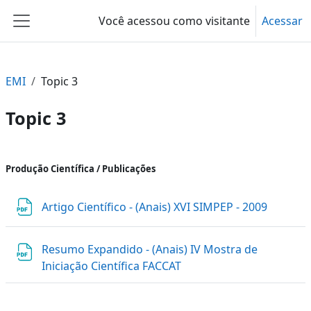
Ir para o conteúdo principal
Você acessou como visitante
Acessar
Painel lateral
EMI
Topic 3
Topic 3
Contorno da seção
Produção Científica / Publicações
Arquivo
Artigo Científico - (Anais) XVI SIMPEP - 2009
Resumo Expandido - (Anais) IV Mostra de
Arquivo
Iniciação Científica FACCAT