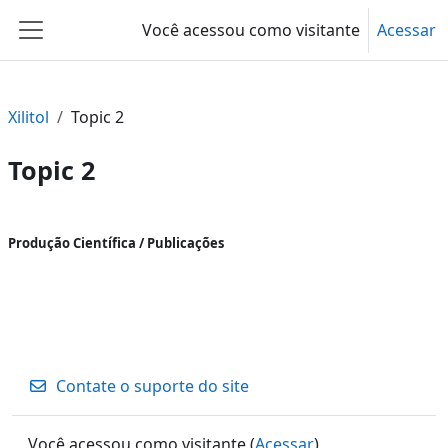
Ir para o conteúdo principal
Você acessou como visitante
Acessar
Painel lateral
Xilitol
Topic 2
Topic 2
Contorno da seção
Produção Científica / Publicações
Contate o suporte do site
Você acessou como visitante (
Acessar
)